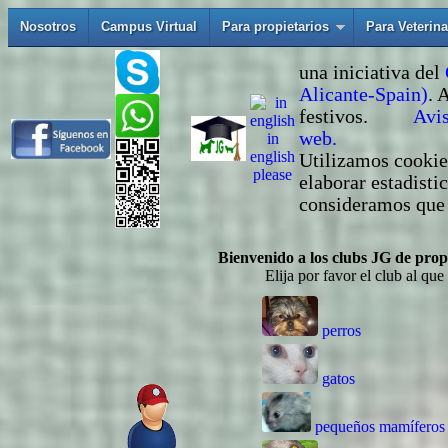
Nosotros
Campus Virtual
Para propietarios
Para Veterina
una iniciativa del
Alicante-Spain)
. 
festivos.
Avis
web.
in
english
Utilizamos cookies
please
elaborar estadisti
consideramos que 
Bienvenido a los clubs JG de prop
Elija por favor el club al qu
perros
gatos
pequeños mamíferos